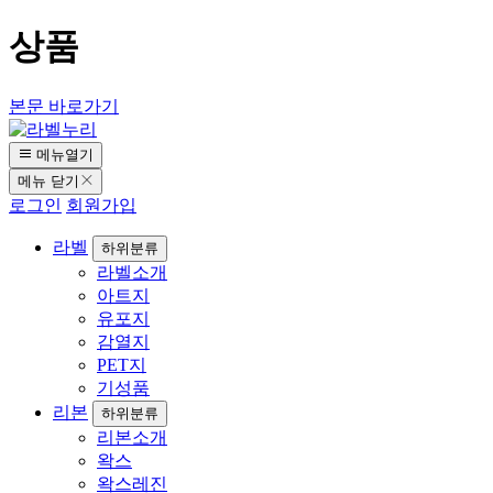
상품
본문 바로가기
메뉴열기
메뉴 닫기
로그인
회원가입
라벨
하위분류
라벨소개
아트지
유포지
감열지
PET지
기성품
리본
하위분류
리본소개
왁스
왁스레진