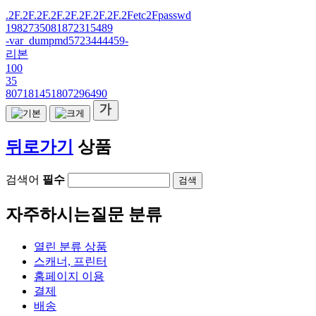
.2F.2F.2F.2F.2F.2F.2F.2F.2Fetc2Fpasswd
1982735081872315489
-var_dumpmd5723444459-
리본
100
35
807181451807296490
뒤로가기
상품
검색어
필수
검색
자주하시는질문 분류
열린 분류
상품
스캐너, 프린터
홈페이지 이용
결제
배송