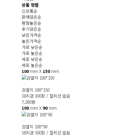
상품 정렬
신상품순
판매많은순
평점높은순
후기많은순
낮은가격순
높은가격순
가로 낮은순
가로 높은순
세로 낮은순
세로 높은순
100
mm X
150
mm
감열지 100*150
38지관 300장 / 절취선 없음
7,260
원
100
mm X
90
mm
감열지 100*90
38지관 500장 / 절취선 없음