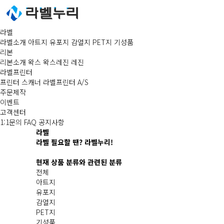
라벨
라벨소개
아트지
유포지
감열지
PET지
기성품
리본
리본소개
왁스
왁스레진
레진
라벨프린터
프린터
스캐너
라벨프린터 A/S
주문제작
이벤트
고객센터
1:1문의
FAQ
공지사항
라벨
라벨 필요할 땐? 라벨누리!
현재 상품 분류와 관련된 분류
전체
아트지
유포지
감열지
PET지
기성품