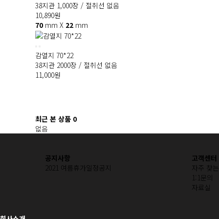
38지관 1,000장 / 절취선 없음
10,890
원
70
mm X
22
mm
감열지 70*22
38지관 2000장 / 절취선 없음
11,000
원
맨끝
최근 본 상품
0
없음
공지사항
고객센터
2021 여름휴가일정공지
자주 찾는 
1:1문의
자료실
회사소개