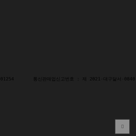
1254       통신판매업신고번호 : 제 2021-대구달서-0840