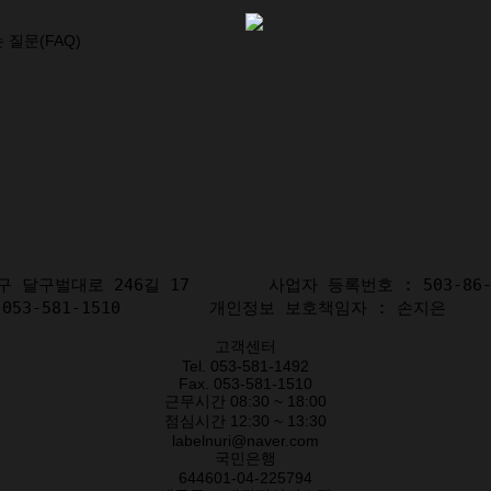
 질문(FAQ)
구벌대로 246길 17        사업자 등록번호 : 503-86-0
: 053-581-1510         개인정보 보호책임자 : 손지은
고객센터
Tel.
053-581-1492
Fax.
053-581-1510
근무시간 08:30 ~ 18:00
점심시간 12:30 ~ 13:30
labelnuri@naver.com
국민은행
644601-04-225794