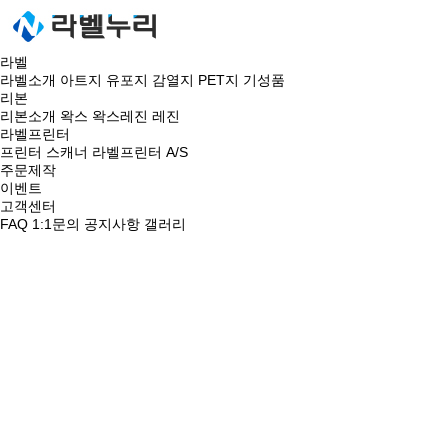
라벨
라벨소개
아트지
유포지
감열지
PET지
기성품
리본
리본소개
왁스
왁스레진
레진
라벨프린터
프린터
스캐너
라벨프린터 A/S
주문제작
이벤트
고객센터
FAQ
1:1문의
공지사항
갤러리