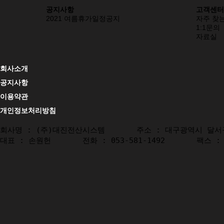
공지사항
고객센터
2021 여름휴가일정공지
자주 찾는
1:1문의
자료실
회사소개
공지사항
이용약관
개인정보처리방침
회사명 : (주)대진전산시스템       주소 : 대구광역시 달서구 달
대표 : 손원헌       전화 : 053-581-1492       팩스 